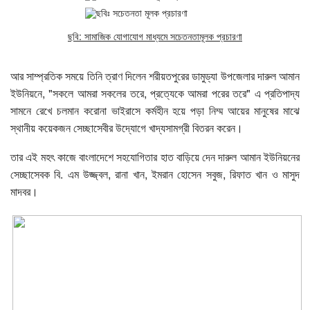
ছবি: সামাজিক যোগাযোগ মাধ্যমে সচেতনতামূলক প্রচারণা
আর সাম্প্রতিক সময়ে তিনি ত্রাণ দিলেন শরীয়তপুরের ডামুড্যা উপজেলার দারুল আমান
ইউনিয়নে, "সকলে আমরা সকলের তরে, প্রত্যেকে আমরা পরের তরে" এ প্রতিপাদ্য
সামনে রেখে চলমান করোনা ভাইরাসে কর্মহীন হয়ে পড়া নিম্ম আয়ের মানুষের মাঝে
স্থানীয় কয়েকজন সেচ্ছাসেবীর উদ্যোগে খাদ্যসামগ্রী বিতরন করেন।
তার এই মহৎ কাজে বাংলাদেশে সহযোগিতার হাত বাড়িয়ে দেন দারুল আমান ইউনিয়নের
সেচ্ছাসেবক বি. এম উজ্জ্বল, রানা খান, ইমরান হোসেন সবুজ, রিফাত খান ও মাসুদ
মাদবর।